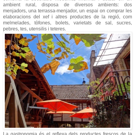
ambient rural, disposa de diversos ambients: dos
menjadors, una terrassa-menjador, un espai on comprar les
elaboracions del xef i altres productes de la regió, com
melmelades, tòfones, bolets, varietats de sal, sucres,
pebres, tes, utensilis i teteres.
La gastronomia és el reflexa dels productes frescos de la