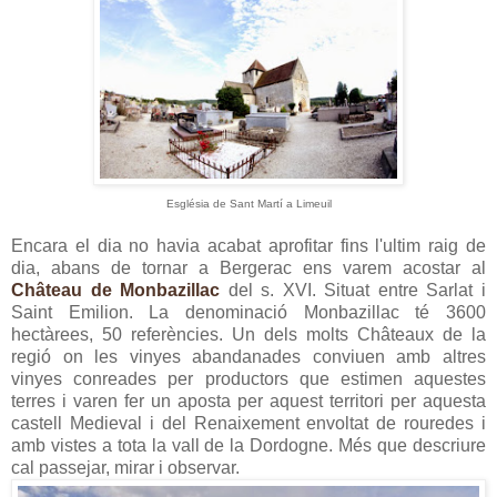
Església de Sant Martí a Limeuil
Encara el dia no havia acabat aprofitar fins l'ultim raig de
dia, abans de tornar a Bergerac ens varem acostar al
Château de Monbazillac
del s. XVI. Situat entre Sarlat i
Saint Emilion. La denominació Monbazillac té 3600
hectàrees, 50 referències. Un dels molts Châteaux de la
regió on les vinyes abandanades conviuen amb altres
vinyes conreades per productors que estimen aquestes
terres i varen fer un aposta per aquest territori per aquesta
castell Medieval i del Renaixement envoltat de rouredes i
amb vistes a tota la vall de la Dordogne. Més que descriure
cal passejar, mirar i observar.