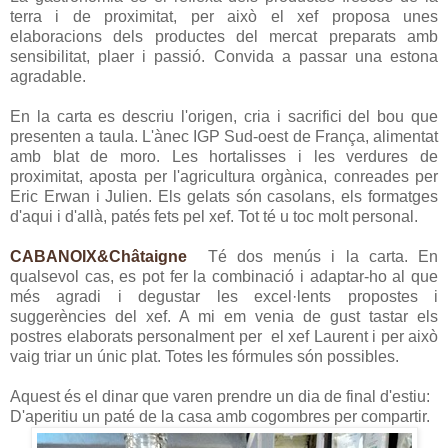
terra i de proximitat, per això el xef proposa unes
elaboracions dels productes del mercat preparats amb
sensibilitat, plaer i passió. Convida a passar una estona
agradable.
En la carta es descriu l'origen, cria i sacrifici del bou que
presenten a taula. L'ànec IGP Sud-oest de França, alimentat
amb blat de moro. Les hortalisses i les verdures de
proximitat, aposta per l'agricultura orgànica, conreades per
Eric Erwan i Julien. Els gelats són casolans, els formatges
d'aqui i d'allà, patés fets pel xef. Tot té u toc molt personal.
CABANOIX&Châtaigne
Té dos menús i la carta. En
qualsevol cas, es pot fer la combinació i adaptar-ho al que
més agradi i degustar les excel·lents propostes i
suggerències del xef. A mi em venia de gust tastar els
postres elaborats personalment per el xef Laurent i per això
vaig triar un únic plat. Totes les fórmules són possibles.
Aquest és el dinar que varen prendre un dia de final d'estiu:
D'aperitiu un paté de la casa amb cogombres per compartir.