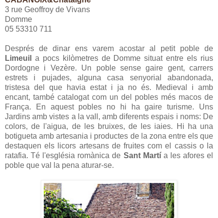
3 rue Geoffroy de Vivans
Domme
05 53310 711
Després de dinar ens varem acostar al petit poble de
Limeuil
a pocs kilòmetres de Domme situat entre els rius
Dordogne i Vezère. Un poble sense gaire gent, carrers
estrets i pujades, alguna casa senyorial abandonada,
tristesa del que havia estat i ja no és. Medieval i amb
encant, també catalogat com un del pobles més macos de
França. En aquest pobles no hi ha gaire turisme. Uns
Jardins amb vistes a la vall, amb diferents espais i noms: De
colors, de l'aigua, de les bruixes, de les iaies. Hi ha una
botigueta amb artesania i productes de la zona entre els que
destaquen els licors artesans de fruites com el cassis o la
ratafia. Té l'església romànica de
Sant Martí
a les afores el
poble que val la pena aturar-se.