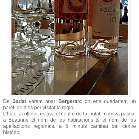
De
Sarlat
varem anar
Bergerarc
on ens quedaríem un
parell de dies per visitar la regió.
L'hotel acollidor, estava el centre de la ciutat i com va passar
a Beaunne el nom de les habitacions té el nom de les
apellacitons regionals, a 5 minuts caminat del centre
històric.