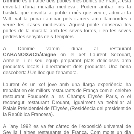
Domme
és un altre dels pobles més bonics de França està
envoltat d'una muralla medieval. Podem arribar fins la
bastida que envolta al poble i més que veure, admirar la
Vall, val la pena caminar pels carrers amb llambordes i
veure les cases medievals. Aquest poble conserva les
portes de la muralla amb les seves torres, i en les seves
pedres les senyals dels Templers.
A Domme varem dinar al restaurant
CABANOIX&Châtaigne
on el xef Laurent Secouart,
Armelle, i el seu equip preparant plats delicioses amb
productes locals i directament dels productor. Una bona
descoberta.! Un lloc que t'enamora.
Laurent és un xef jove amb una llarga experiència ha
treballat en els millors restaurants de França com el celebre
restaurant Fouquet's a les Champs Elysée Paris, o el
reconegut restaurant Drouant, igualment va treballar al
Palais Présidentiel de l'Elysée, (Residència del president de
la República Francesa).
A l'any 1992 es va fer càrrec de l'exposició universal de
Sevilla i altres restaurants de França. Com molts un dia