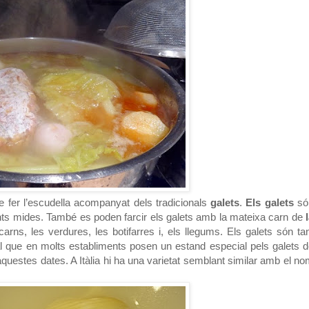
 fer l’escudella acompanyat dels tradicionals
galets
.
Els galets
só
ents mides. També es poden farcir els galets amb la mateixa carn de
l
rns, les verdures, les botifarres i, els llegums. Els galets són ta
al que en molts establiments posen un estand especial pels galets 
aquestes dates. A Itàlia hi ha una varietat semblant similar amb el n