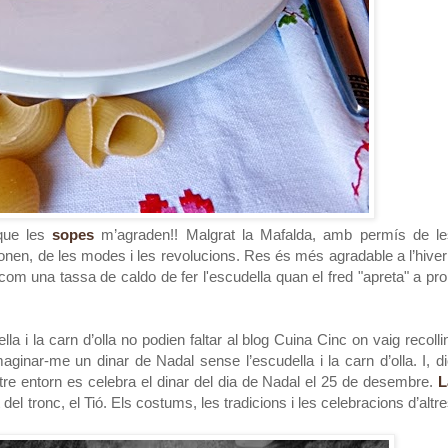
 que les
sopes
m’agraden!! Malgrat la Mafalda, amb permís de le
onen, de les modes i les revolucions. Res és més agradable a l’hive
om una tassa de caldo de fer l'escudella quan el fred "apreta" a pr
ella i la carn d’olla no podien faltar al blog Cuina Cinc on vaig recolli
ginar-me un dinar de Nadal sense l’escudella i la carn d’olla. I, d
stre entorn es celebra el dinar del dia de Nadal el 25 de desembre.
L
del tronc, el Tió. Els costums, les tradicions i les celebracions d’altr