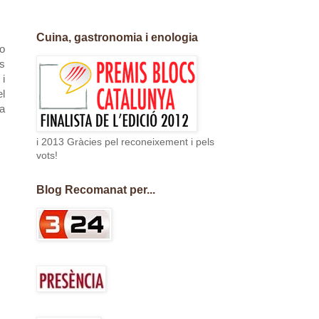
Cuina, gastronomia i enologia
no
ls
i
el
ia
i 2013 Gràcies pel reconeixement i pels
vots!
Blog Recomanat per...