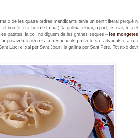
 carns o de les quatre ordres mendicants tenia un sentit literal perquè 
el bou (si era fàcil de trobar), la gallina, el xai, a part, és clar, tots e
, les patates, la col, no diguem de les granes seques –
les mongetes
’hi posaven tenien els corresponents protectors o advocats i, així, 
Sant Lluc; el xai per Sant Joan i la gallina per Sant Pere. Tot això dev