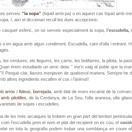
n es serveix
“la sopa”
(líquid amb pa) o en aquest cas líquid amb m
sopa. I, així el diccionari recull les dues accepcions:
de casquet esfèric, on se serveix especialment la sopa,
l’escudella,
e
ou o en aigua amb algun condiment. Escudella, carn d’olla i entrant. 
pagès.
, les verdures, els llegums, les carns, les botifarres, la pilota, la pas
. Quan érem estudiants un amic deia: " me'n vaig al poble que la ma
"!! Perquè clar, llavors menjaven de qualsevol manera. Sempre he d
b altres ingredients escalfen el cos i l’ànima!!
 arròs i fideus, barrejada
, amb blat de moro escairat de la comar
 amb pilotilles
, de la Cerdanya, de La Seu, l’olla aranesa, olla gitan
 varietats de sopes i escudelles.
de les més arcaiques la trobem en gran part del territori peninsula
com l’escudella pren el nom el plat del recipient on es cou, el
cocid
irebé en tota la geografia podem trobar una semblança en coure e