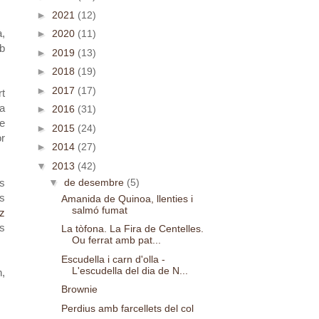
►
2021
(12)
à,
►
2020
(11)
mb
►
2019
(13)
►
2018
(19)
►
2017
(17)
rt
ta
►
2016
(31)
de
►
2015
(24)
or
►
2014
(27)
▼
2013
(42)
▼
de desembre
(5)
ls
ns
Amanida de Quinoa, llenties i
salmó fumat
z
s
La tòfona. La Fira de Centelles.
Ou ferrat amb pat...
Escudella i carn d'olla -
L'escudella del dia de N...
n,
Brownie
Perdius amb farcellets del col