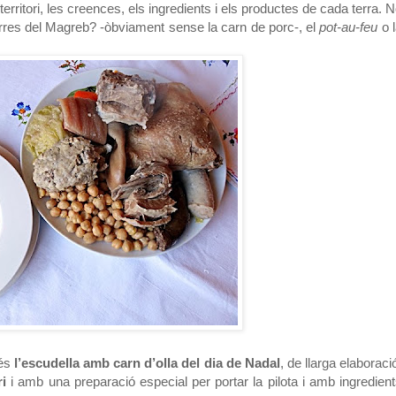
erritori, les creences, els ingredients i els productes de cada terra. 
terres del Magreb? -òbviament sense la carn de porc-, el
pot-au-feu
o 
 és
l’escudella amb carn d’olla del dia de Nadal
, de llarga elaboraci
i
i amb una preparació especial per portar la pilota i amb ingredien