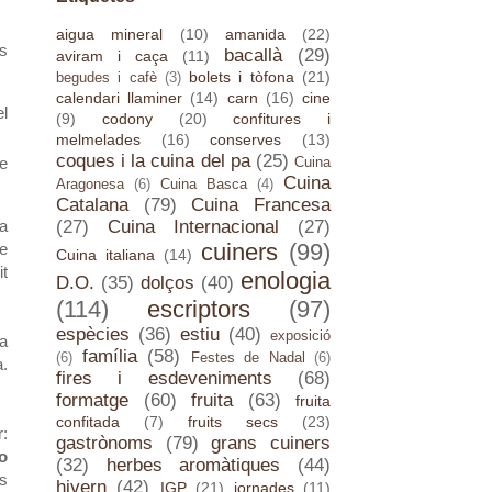
aigua mineral
(10)
amanida
(22)
és
bacallà
(29)
aviram i caça
(11)
bolets i tòfona
(21)
begudes i cafè
(3)
calendari llaminer
(14)
carn
(16)
cine
l
(9)
codony
(20)
confitures i
melmelades
(16)
conserves
(13)
coques i la cuina del pa
(25)
He
Cuina
Cuina
Aragonesa
(6)
Cuina Basca
(4)
Catalana
(79)
Cuina Francesa
(27)
Cuina Internacional
(27)
ta
cuiners
(99)
re
Cuina italiana
(14)
it
enologia
D.O.
(35)
dolços
(40)
(114)
escriptors
(97)
espècies
(36)
estiu
(40)
exposició
ca
família
(58)
(6)
Festes de Nadal
(6)
a.
fires i esdeveniments
(68)
formatge
(60)
fruita
(63)
fruita
confitada
(7)
fruits secs
(23)
r:
gastrònoms
(79)
grans cuiners
o
(32)
herbes aromàtiques
(44)
ls
hivern
(42)
IGP
(21)
jornades
(11)