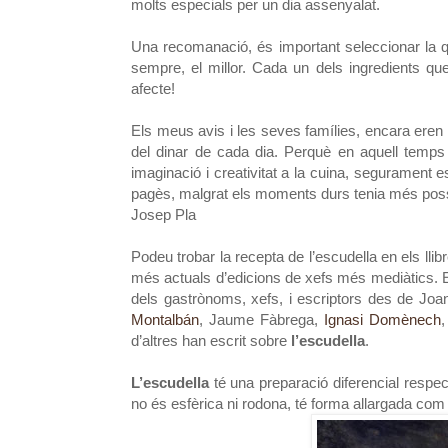
molts especials per un dia assenyalat.
Una recomanació, és important seleccionar la qual
sempre, el millor. Cada un dels ingredients q
afecte!
Els meus avis i les seves famílies, encara ere
del dinar de cada dia. Perquè en aquell temps 
imaginació i creativitat a la cuina, segurament 
pagès, malgrat els moments durs tenia més possibi
Josep Pla
Podeu trobar la recepta de l’escudella en els ll
més actuals d’edicions de xefs més mediàtics. En 
dels gastrònoms, xefs, i escriptors des de Jo
Montalbán
, Jaume Fàbrega,
Ignasi Domènech
,
d’altres han escrit sobre
l’escudella
.
L’escudella
té una preparació diferencial respecte
no és esfèrica ni rodona, té forma allargada com si