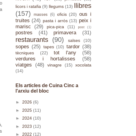
No
llibres
licors i ratafia
(9)
llegums
(13)
la
(157)
ous i
oficis
(20)
masses
(6)
truites
(24)
peix i
pasta i arròs
(13)
marisc
(29)
pica-pica
(11)
post
(1)
postres
(41)
primavera
(31)
restaurants
(90)
salses
(10)
sopes
(25)
tardor
(38)
tapes
(10)
tot l'any
(58)
tècniques
(22)
verdures i hortalisses
(58)
viatges
(48)
vinagre
(15)
xocolata
(14)
Els articles de Cuina Cinc a
l'arxiu del bloc
►
2026
(6)
►
2025
(11)
►
2024
(10)
ó,
►
2023
(12)
ts
►
2022
(12)