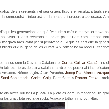
itat dels ingredients i el seu origen, llavors el resultat a taula ser
ue la compondrà s’integrarà en la mesura i proporció adequada. A
n d’aquelles generacions en què l’escudella més o menys formava pa
no havia ni tants recursos ni tantes possibilitats com tampoc tan
es menjava més aviat per supervivència. Si que és cert que la gent 
litats que la gent de les ciutats. Així també ho va recollir l'escript
ibres antics com la Cuynera Catalana, el
Corpus Culinari Català
, fins e
tots els llibres de cuina catalana amb el toc personal i les reflexio
an Amades, Néstor Luján, Joan Perucho,
Josep Pla
,
Manolo Vázque
Santi Santamaria
,
Carles Gaig
, Pere Sans o
Ramon Freixa
i molt
 als altres bullits:
La pilota
. La pilota és com un mandonguilla gra
 fos una pilota petita de rugbi. Agrada a tothom i no pot faltar.