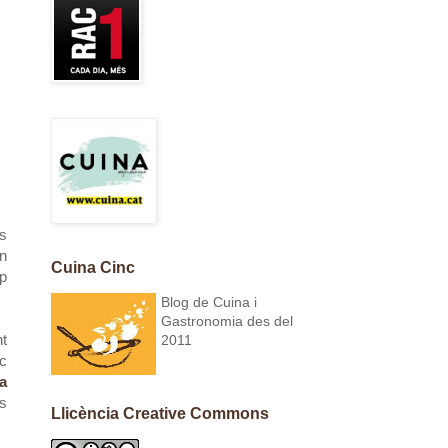
s
rn
Cuina Cinc
op
Blog de Cuina i
Gastronomia des del
nt
2011
ic
a
es
Llicència Creative Commons