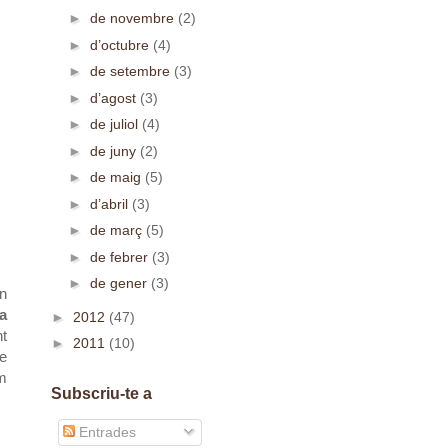
►
de novembre
(2)
►
d’octubre
(4)
►
de setembre
(3)
►
d’agost
(3)
►
de juliol
(4)
►
de juny
(2)
►
de maig
(5)
►
d’abril
(3)
►
de març
(5)
►
de febrer
(3)
►
de gener
(3)
n
a
►
2012
(47)
nt
►
2011
(10)
de
om
Subscriu-te a
Entrades