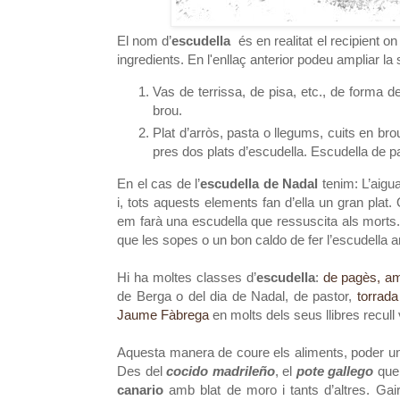
El nom d’
escudella
és en realitat el recipient o
ingredients. En l'enllaç anterior podeu ampliar la 
Vas de terrissa, de pisa, etc., de forma 
brou.
Plat d’arròs, pasta o llegums, cuits en br
pres dos plats d’escudella. Escudella de 
En el cas de l’
escudella
de Nadal
tenim: L’aigua
i, tots aquests elements fan d’ella un gran plat
em farà una escudella que ressuscita als morts.
que les sopes o un bon caldo de fer l’escudella am
Hi ha moltes classes d’
escudella
:
de pagès, amb
de Berga o del dia de Nadal, de pastor,
torrada
Jaume Fàbrega
en molts dels seus llibres recull
Aquesta manera de coure els aliments, poder una 
Des del
cocido madrileño
, el
pote gallego
que 
canario
amb blat de moro i tants d’altres. Ga