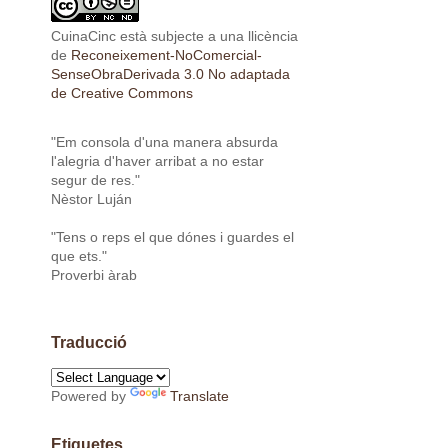
CuinaCinc
està subjecte a una llicència
de
Reconeixement-NoComercial-
SenseObraDerivada 3.0 No adaptada
de Creative Commons
"Em consola d'una manera absurda
l'alegria d'haver arribat a no estar
segur de res."
Nèstor Luján
"Tens o reps el que dónes i guardes el
que ets."
Proverbi àrab
Traducció
Powered by
Translate
Etiquetes