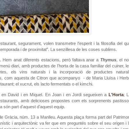
taurant, segurament, volen transmetre l’esperit i la filosofia del q
temporada i de proximitat”. La senzillesa de les coses sublims.
. Hem anat diferents estacions, però faltava anar a
Thymus
, el n
enú diari, amb productes de l'horta de la casa familiar del cuiner, l
tes, els vins naturals i la incorporació de productes natural
s, com aquesta de Citron que acompanyo - de Maria Lluïsa i Herb
aurant; el xucrut, els lacto fermentats o el kimchi.
 en David i en Miquel. En Joan i en Jordi segueixen a
L'Horta
; 
restaurants, amb delicioses propostes com els sorprenents pastiss
na són part d'aquest d'aquest equip.
de Gràcia, núm. 13 a Manlleu. Aquesta plaça forma part del Patrimo
ístic i arquitectònic va fer que em preguntés sobre el seu origen i 