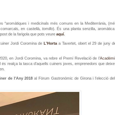
tes “aromàtiques i medicinals més comuns en la Mediterrània, (mé
 comarcals, en castellà,
tomillo
). És una planta senzilla, aromàtica
 post de la farigola que pots veure
aquí
.
 cuiner Jordi Coromina de
L'Horta
a Tavertet, obert el 29 de juny d
20, en Jordi Coromina, va rebre el Premi Revelació de l’
Acadèmi
l és realça la tasca d’aquells cuiners joves, emprenedors que deix
ten.
ner de l'Any 2018
al Fòrum Gastronòmic de Girona i l'elecció de