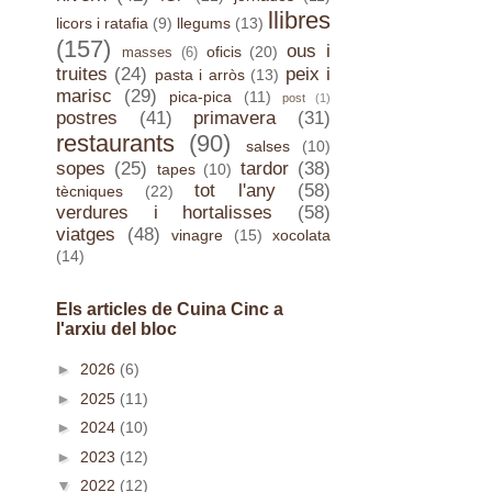
llibres
licors i ratafia
(9)
llegums
(13)
(157)
ous i
oficis
(20)
masses
(6)
truites
(24)
peix i
pasta i arròs
(13)
marisc
(29)
pica-pica
(11)
post
(1)
postres
(41)
primavera
(31)
restaurants
(90)
salses
(10)
sopes
(25)
tardor
(38)
tapes
(10)
tot l'any
(58)
tècniques
(22)
verdures i hortalisses
(58)
viatges
(48)
vinagre
(15)
xocolata
(14)
Els articles de Cuina Cinc a
l'arxiu del bloc
►
2026
(6)
►
2025
(11)
►
2024
(10)
►
2023
(12)
▼
2022
(12)