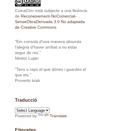
CuinaCinc
està subjecte a una llicència
de
Reconeixement-NoComercial-
SenseObraDerivada 3.0 No adaptada
de Creative Commons
"Em consola d'una manera absurda
l'alegria d'haver arribat a no estar
segur de res."
Nèstor Luján
"Tens o reps el que dónes i guardes el
que ets."
Proverbi àrab
Traducció
Powered by
Translate
Etiquetes