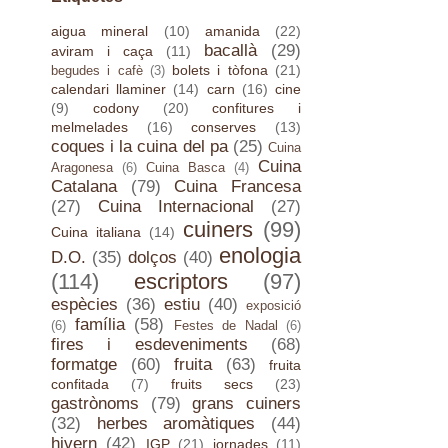
aigua mineral
(10)
amanida
(22)
bacallà
(29)
aviram i caça
(11)
bolets i tòfona
(21)
begudes i cafè
(3)
calendari llaminer
(14)
carn
(16)
cine
(9)
codony
(20)
confitures i
melmelades
(16)
conserves
(13)
coques i la cuina del pa
(25)
Cuina
Cuina
Aragonesa
(6)
Cuina Basca
(4)
Catalana
(79)
Cuina Francesa
(27)
Cuina Internacional
(27)
cuiners
(99)
Cuina italiana
(14)
enologia
D.O.
(35)
dolços
(40)
(114)
escriptors
(97)
espècies
(36)
estiu
(40)
exposició
família
(58)
(6)
Festes de Nadal
(6)
fires i esdeveniments
(68)
formatge
(60)
fruita
(63)
fruita
confitada
(7)
fruits secs
(23)
gastrònoms
(79)
grans cuiners
(32)
herbes aromàtiques
(44)
hivern
(42)
IGP
(21)
jornades
(11)