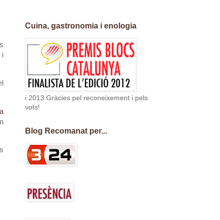
Cuina, gastronomia i enologia
s
 i
el
i 2013 Gràcies pel reconeixement i pels
vots!
a
en
Blog Recomanat per...
ls