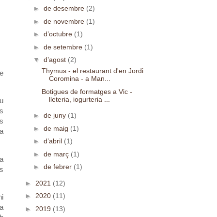
►
de desembre
(2)
►
de novembre
(1)
►
d’octubre
(1)
►
de setembre
(1)
▼
d’agost
(2)
Thymus - el restaurant d'en Jordi
ue
Coromina - a Man...
Botigues de formatges a Vic -
lleteria, iogurteria ...
ou
es
►
de juny
(1)
s
►
de maig
(1)
a
►
d’abril
(1)
►
de març
(1)
La
►
de febrer
(1)
os
►
2021
(12)
►
2020
(11)
ni
la
►
2019
(13)