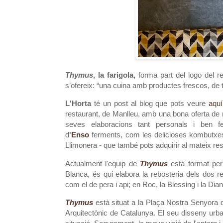
Thymus
, la farigola,
forma part del logo del res
s’ofereix: “una cuina amb productes frescos, de 
L'Horta
té un post al blog que pots veure
aquí
restaurant, de Manlleu, amb una bona oferta de m
seves elaboracions tant personals i ben fe
d
'
Enso
ferments, com les delicioses kombutxe
Llimonera - que també pots adquirir al mateix rest
Actualment l'equip de
Thymus
està format per
Blanca, és qui elabora la rebosteria dels dos 
com el de pera i api; en Roc, la Blessing i la Dia
Thymus
està situat a la Plaça Nostra Senyora 
Arquitectònic de Catalunya. El seu disseny urban